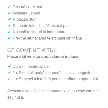
Textură crom mat
Instalare ușoară
Protecție 360°
Se poate folosi husă/carcasă peste
Nu lasă reziduuri la indepărtare
Previne alunecarea telefonului din mână
CE CONŢINE KITUL:
Fiecare kit vine cu două skinuri incluse.
1 x Skin pentru spate
1 x Skin „full body” (acoperă inclusiv marginile)
1 x Șervețel microfibră pentru curățarea aparatului
Aceasta este o folie skin autoadezivă; nu este carcasă
sau husă.