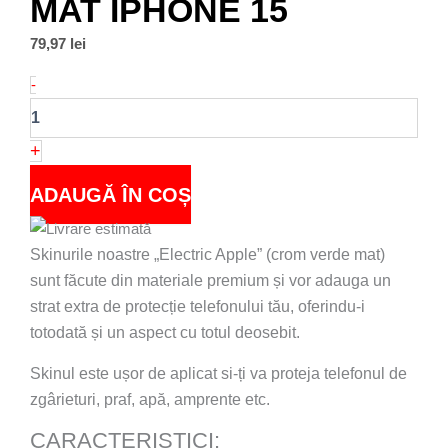
MAT IPHONE 15
79,97
lei
Cantitate
-
Skin
Crom
Verde
+
Mat
iPhone
ADAUGĂ ÎN COȘ
15
Skinurile noastre „Electric Apple” (crom verde mat)
sunt făcute din materiale premium și vor adauga un
strat extra de protecție telefonului tău, oferindu-i
totodată și un aspect cu totul deosebit.
Skinul este ușor de aplicat si-ți va proteja telefonul de
zgârieturi, praf, apă, amprente etc.
CARACTERISTICI: