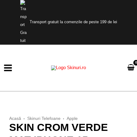
Skip
to
content
Transport gratuit la comenzile de peste 199 de lei
Acasă
Skinuri Telefoane
Apple
•
•
SKIN CROM VERDE