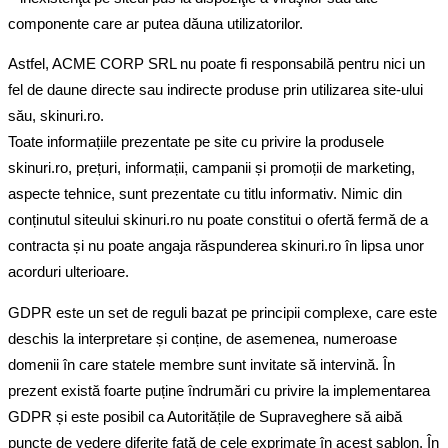
componente care ar putea dăuna utilizatorilor.
Astfel, ACME CORP SRL nu poate fi responsabilă pentru nici un
fel de daune directe sau indirecte produse prin utilizarea site-ului
său, skinuri.ro.
Toate informațiile prezentate pe site cu privire la produsele
skinuri.ro, prețuri, informații, campanii și promoții de marketing,
aspecte tehnice, sunt prezentate cu titlu informativ. Nimic din
conținutul siteului skinuri.ro nu poate constitui o ofertă fermă de a
contracta și nu poate angaja răspunderea skinuri.ro în lipsa unor
acorduri ulterioare.
GDPR este un set de reguli bazat pe principii complexe, care este
deschis la interpretare și conține, de asemenea, numeroase
domenii în care statele membre sunt invitate să intervină. În
prezent există foarte puține îndrumări cu privire la implementarea
GDPR și este posibil ca Autoritățile de Supraveghere să aibă
puncte de vedere diferite față de cele exprimate în acest șablon. În