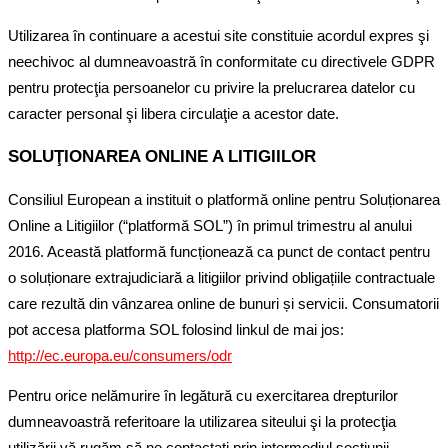
Utilizarea în continuare a acestui site constituie acordul expres şi
neechivoc al dumneavoastră în conformitate cu directivele GDPR
pentru protecţia persoanelor cu privire la prelucrarea datelor cu
caracter personal şi libera circulaţie a acestor date.
SOLUŢIONAREA ONLINE A LITIGIILOR
Consiliul European a instituit o platformă online pentru Soluționarea
Online a Litigiilor (“platformă SOL”) în primul trimestru al anului
2016. Această platformă funcționează ca punct de contact pentru
o soluționare extrajudiciară a litigiilor privind obligațiile contractuale
care rezultă din vânzarea online de bunuri și servicii. Consumatorii
pot accesa platforma SOL folosind linkul de mai jos:
http://ec.europa.eu/consumers/odr
Pentru orice nelămurire în legătură cu exercitarea drepturilor
dumneavoastră referitoare la utilizarea siteului şi la protecţia