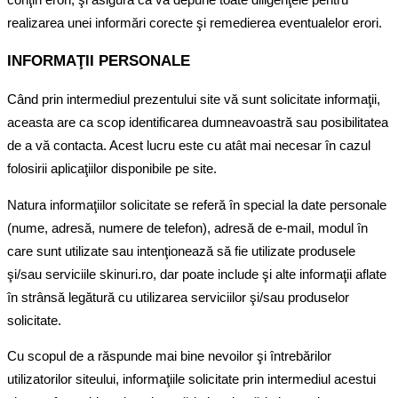
conţin erori, şi asigură că va depune toate diligenţele pentru
realizarea unei informări corecte şi remedierea eventualelor erori.
INFORMAŢII PERSONALE
Când prin intermediul prezentului site vă sunt solicitate informaţii,
aceasta are ca scop identificarea dumneavoastră sau posibilitatea
de a vă contacta. Acest lucru este cu atât mai necesar în cazul
folosirii aplicaţiilor disponibile pe site.
Natura informaţiilor solicitate se referă în special la date personale
(nume, adresă, numere de telefon), adresă de e-mail, modul în
care sunt utilizate sau intenţionează să fie utilizate produsele
şi/sau serviciile skinuri.ro, dar poate include şi alte informaţii aflate
în strânsă legătură cu utilizarea serviciilor şi/sau produselor
solicitate.
Cu scopul de a răspunde mai bine nevoilor şi întrebărilor
utilizatorilor siteului, informaţiile solicitate prin intermediul acestui