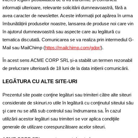
informații ulterioare, relevante solicitării dumneavoastră, fără a
avea caracter de newsletter. Aceste informații pot apărea în urma
îmbunătățirii produselor noastre, lansarea de produse noi care vin
în ajutorul dumneavoastră sau aspecte care au legătură cu
tematica discutată. Comunicarea se va realiza prin intermediul G-
Mail sau MailChimp (
https://mailchimp.com/gdpr/
).
În acest sens ACME CORP SRL și-a stabilit un termen rezonabil
de prelucrare ulterioară de 18 luni de la data inițierii comunicării.
LEGĂTURA CU ALTE SITE-URI
Prezentul site poate conţine legături sau trimiteri către alte siteuri
considerate de skinuri.ro utile în legătură cu conţinutul siteului său
şi care nu se află sub controlul sau îndrumarea sa. În cazul
utilizării acestor legături sau trimiteri se vor aplica condiţiile
generale de utilizare corespunzătoare acelor siteuri.