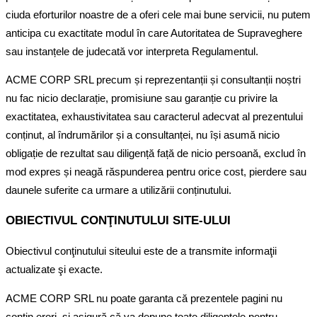
ciuda eforturilor noastre de a oferi cele mai bune servicii, nu putem
anticipa cu exactitate modul în care Autoritatea de Supraveghere
sau instanțele de judecată vor interpreta Regulamentul.
ACME CORP SRL precum și reprezentanții și consultanții noștri
nu fac nicio declarație, promisiune sau garanție cu privire la
exactitatea, exhaustivitatea sau caracterul adecvat al prezentului
conținut, al îndrumărilor și a consultanței, nu își asumă nicio
obligație de rezultat sau diligență față de nicio persoană, exclud în
mod expres și neagă răspunderea pentru orice cost, pierdere sau
daunele suferite ca urmare a utilizării conținutului.
OBIECTIVUL CONŢINUTULUI SITE-ULUI
Obiectivul conţinutului siteului este de a transmite informaţii
actualizate şi exacte.
ACME CORP SRL nu poate garanta că prezentele pagini nu