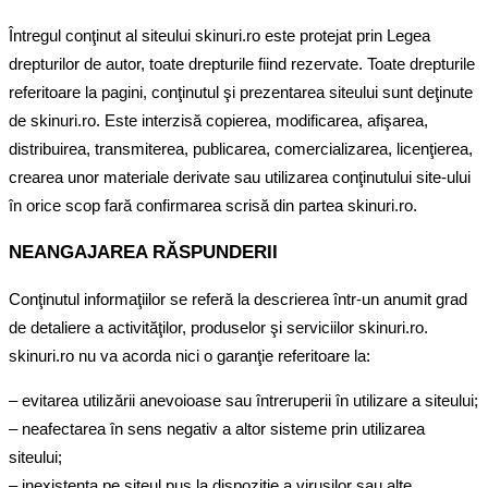
Întregul conţinut al siteului skinuri.ro este protejat prin Legea
drepturilor de autor, toate drepturile fiind rezervate. Toate drepturile
referitoare la pagini, conţinutul şi prezentarea siteului sunt deţinute
de skinuri.ro. Este interzisă copierea, modificarea, afişarea,
distribuirea, transmiterea, publicarea, comercializarea, licenţierea,
crearea unor materiale derivate sau utilizarea conţinutului site-ului
în orice scop fară confirmarea scrisă din partea skinuri.ro.
NEANGAJAREA RĂSPUNDERII
Conţinutul informaţiilor se referă la descrierea într-un anumit grad
de detaliere a activităţilor, produselor şi serviciilor skinuri.ro.
skinuri.ro nu va acorda nici o garanţie referitoare la:
– evitarea utilizării anevoioase sau întreruperii în utilizare a siteului;
– neafectarea în sens negativ a altor sisteme prin utilizarea
siteului;
– inexistenţa pe siteul pus la dispoziţie a viruşilor sau alte