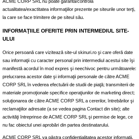
ACME CORP SRL nu poate garanta/controla
actualitatea/exactitatea informaţiilor prezente pe siteurile unor terţi,
la care se face trimitere de pe siteul său.
INFORMAŢIILE OFERITE PRIN INTERMEDIUL SITE-
ULUI
Orice persoană care vizitează site-ul skinuri.ro şi care oferă date
sau informaţii cu caracter personal prin intermediul acestui site îşi
manifestă acordul în mod expres şi neechivoc pentru următoarele:
prelucrarea acestor date şi informaţii personale de către ACME
CORP SRL în vederea efectuării de studii de piaţă; transmiterii de
materiale promoţionale specifice operaţiunilor de marketing direct;
soluţionarea de către ACME CORP SRL a cererilor, întrebărilor şi
reclamaţiilor adresate (a se vedea pagina Contact din site); alte
activităţi întreprinse de ACME CORP SRL şi permise de lege, ce
nu fac obiectul unei aprobări din partea destinatarului.
ACME CORP SRL va păstra confidenţialitatea acestor informaţii.